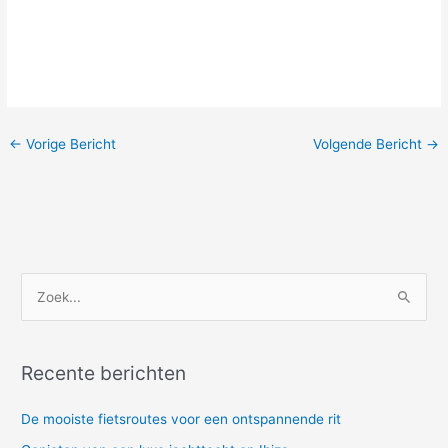
←
Vorige Bericht
Volgende Bericht
→
Z
o
e
Recente berichten
k
n
De mooiste fietsroutes voor een ontspannende rit
a