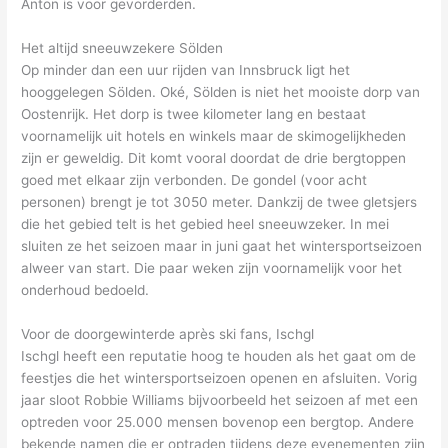
Anton is voor gevorderden.
Het altijd sneeuwzekere Sölden
Op minder dan een uur rijden van Innsbruck ligt het
hooggelegen Sölden. Oké, Sölden is niet het mooiste dorp van
Oostenrijk. Het dorp is twee kilometer lang en bestaat
voornamelijk uit hotels en winkels maar de skimogelijkheden
zijn er geweldig. Dit komt vooral doordat de drie bergtoppen
goed met elkaar zijn verbonden. De gondel (voor acht
personen) brengt je tot 3050 meter. Dankzij de twee gletsjers
die het gebied telt is het gebied heel sneeuwzeker. In mei
sluiten ze het seizoen maar in juni gaat het wintersportseizoen
alweer van start. Die paar weken zijn voornamelijk voor het
onderhoud bedoeld.
Voor de doorgewinterde après ski fans, Ischgl
Ischgl heeft een reputatie hoog te houden als het gaat om de
feestjes die het wintersportseizoen openen en afsluiten. Vorig
jaar sloot Robbie Williams bijvoorbeeld het seizoen af met een
optreden voor 25.000 mensen bovenop een bergtop. Andere
bekende namen die er optraden tijdens deze evenementen zijn