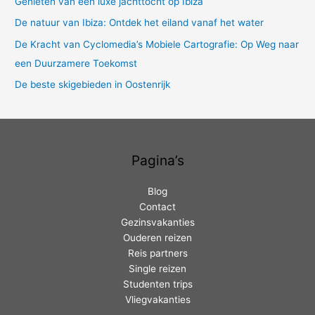
Genieten van een luxe jachttocht op Ibiza
a
De natuur van Ibiza: Ontdek het eiland vanaf het water
r
De Kracht van Cyclomedia’s Mobiele Cartografie: Op Weg naar
:
een Duurzamere Toekomst
De beste skigebieden in Oostenrijk
Pagina’s
Blog
Contact
Gezinsvakanties
Ouderen reizen
Reis partners
Single reizen
Studenten trips
Vliegvakanties