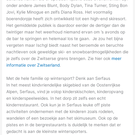
onder andere James Blunt, Body Dylan, Tina Turner, Sting Bon
Jovi, Kylie Minogue en zelfs Diana Ross. Het voormalig
boerendorpje heeft zich ontwikkeld tot een high-end skiresort.
Het gemiddelde publiek is daardoor eerder de dertiger dan de
twintiger maar het weerhoud niemand ervan om ’s avonds op
de bar te springen en helemaal los te gaan. Je zou het bijna
vergeten maar Ischgl biedt naast het beroemde en beruchte
nachtleven ook geweldige ski- en snowboardmogelijkheden die
je zelfs over de Zwitserse grens brengen. Zie hier ook
meer
informatie over Zwitserland
.
Met de hele familie op wintersport? Denk aan Serfaus
In het meest kindvriendelijke skigebied van de Oostenrijkse
Alpen, Serfaus, vind je volop kinderskischolen, kinderopvang
en kinderspeelweides. In het dorp zit zelfs een echt
kinderrestaurant. Ook kun je in Serfaus leuke off piste
activiteiten ondernemen met de kinderen zoals rodelen,
wandelen of een bezoekje aan het skimuseum. Ook op de
pistes en in de bergrestaurants is duidelijk te merken dat er
gedacht is aan de kleinste wintersporters.