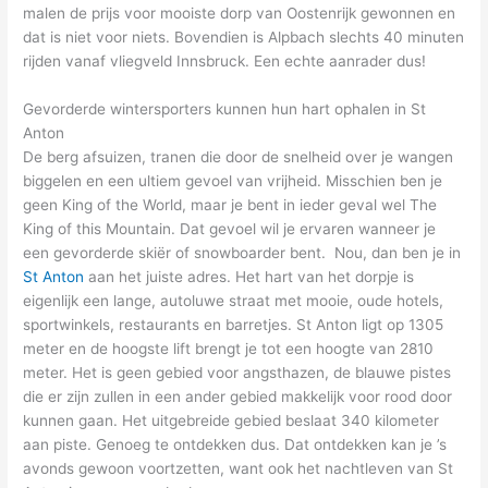
malen de prijs voor mooiste dorp van Oostenrijk gewonnen en
dat is niet voor niets. Bovendien is Alpbach slechts 40 minuten
rijden vanaf vliegveld Innsbruck. Een echte aanrader dus!
Gevorderde wintersporters kunnen hun hart ophalen in St
Anton
De berg afsuizen, tranen die door de snelheid over je wangen
biggelen en een ultiem gevoel van vrijheid. Misschien ben je
geen King of the World, maar je bent in ieder geval wel The
King of this Mountain. Dat gevoel wil je ervaren wanneer je
een gevorderde skiër of snowboarder bent. Nou, dan ben je in
St Anton
aan het juiste adres. Het hart van het dorpje is
eigenlijk een lange, autoluwe straat met mooie, oude hotels,
sportwinkels, restaurants en barretjes. St Anton ligt op 1305
meter en de hoogste lift brengt je tot een hoogte van 2810
meter. Het is geen gebied voor angsthazen, de blauwe pistes
die er zijn zullen in een ander gebied makkelijk voor rood door
kunnen gaan. Het uitgebreide gebied beslaat 340 kilometer
aan piste. Genoeg te ontdekken dus. Dat ontdekken kan je ’s
avonds gewoon voortzetten, want ook het nachtleven van St