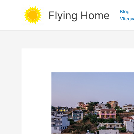
Ga
naar
Blog
Flying Home
de
Vliegv
inhoud